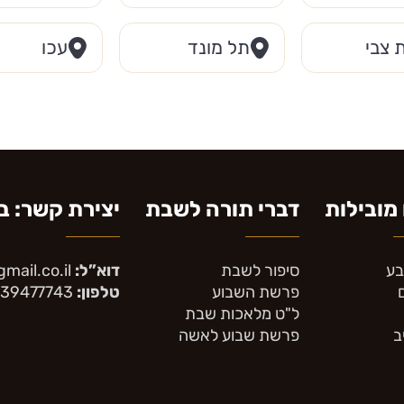
 צבי
תל מונד
עכו
מובילות
דברי תורה לשבת
יצירת קשר: בין ה
בע
סיפור לשבת
דוא”ל:
mail.co.il
פרשת השבוע
טלפון:
39477743
ל"ט מלאכות שבת
ב
פרשת שבוע לאשה