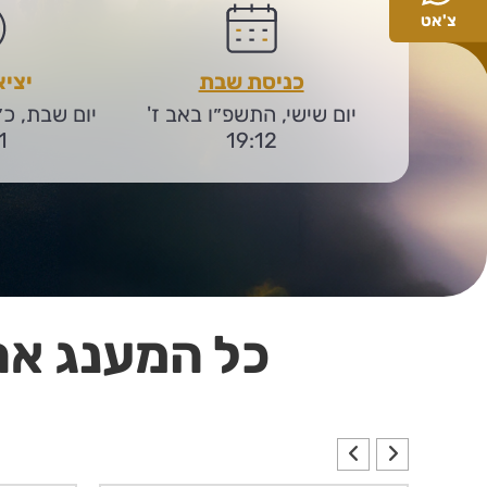
צ'אט
כניסת שבת
יצי
יום שישי, התשפ״ו באב ז'
יום שבת, כ
1
19:12
כל המענג את