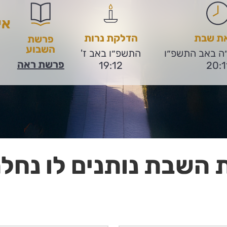
אי
את שבת
הדלקת נרות
פרשת
השבוע
״ה באב התשפ״ו
התשפ״ו באב ז'
פרשת ראה
19:12
20:1
 השבת נותנים לו נחלה