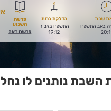
אי
את שבת
הדלקת נרות
פרשת
השבוע
״ה באב התשפ״ו
התשפ״ו באב ז'
פרשת ראה
19:12
20:1
 השבת נותנים לו נחלה