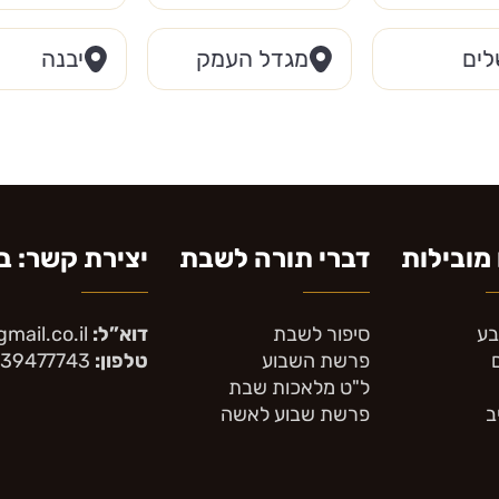
לים
מגדל העמק
יבנה
מובילות
דברי תורה לשבת
יצירת קשר: בין ה
בע
סיפור לשבת
דוא”ל:
mail.co.il
פרשת השבוע
טלפון:
39477743
ל"ט מלאכות שבת
ב
פרשת שבוע לאשה