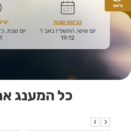
צ'אט
כניסת שבת
יצי
יום שישי, התשפ״ו באב ז'
יום שבת, כ
1
19:12
כל המענג את