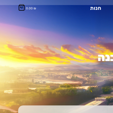
חנות
0
0.00
₪
נה