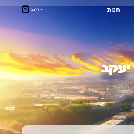
חנות
0
0.00
₪
 יעקב