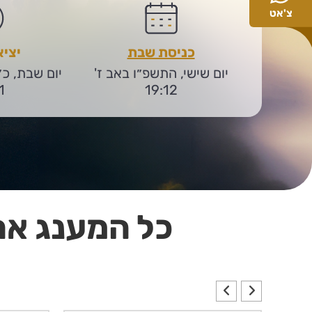
צ'אט
כניסת שבת
יצי
יום שישי, התשפ״ו באב ז'
יום שבת, כ
1
19:12
כל המענג את