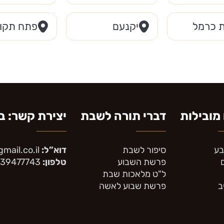
 כרמל
יקנעם
פתח תקוו
מובילות
דברי תורה לשבת
יצירת קשר: בין ה
בע
סיפור לשבת
דוא”ל:
mail.co.il
פרשת השבוע
טלפון:
39477743
ל"ט מלאכות שבת
ב
פרשת שבוע לאשה