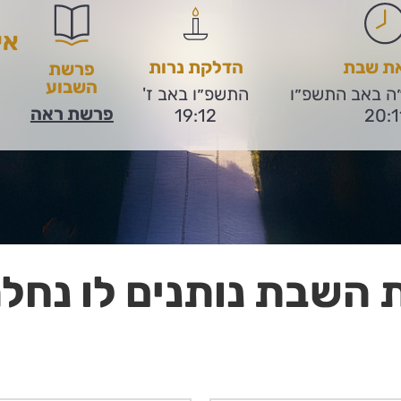
אי
את שבת
הדלקת נרות
פרשת
השבוע
״ה באב התשפ״ו
התשפ״ו באב ז'
פרשת ראה
19:12
20:1
 השבת נותנים לו נחלה